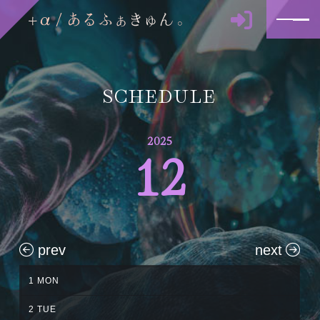
SCHEDULE
2025
12
prev
next
1
MON
2
TUE