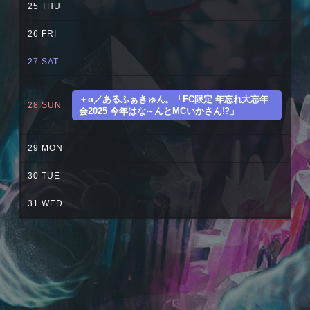
25
THU
26
FRI
27
SAT
＋α／あるふぁきゅん。「FC限定 年忘れ大忘年
28
SUN
会2025 今年はな～んとMCいかさん!?」
29
MON
30
TUE
31
WED