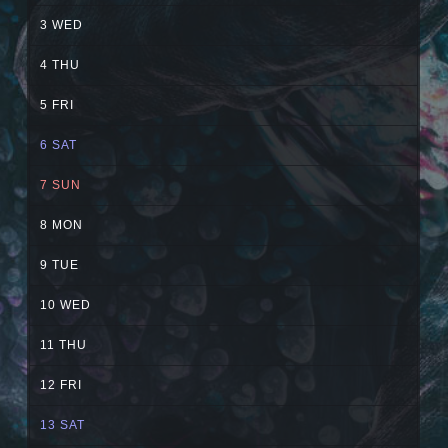
3
WED
4
THU
5
FRI
6
SAT
＋α／Cluster.
7
SUN
8
MON
9
TUE
10
WED
11
THU
12
FRI
13
SAT