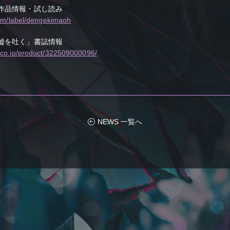
作品情報・試し読み
com/label/dengekimaoh
嘘を吐く」書誌情報
.co.jp/product/322509000096/
NEWS 一覧へ