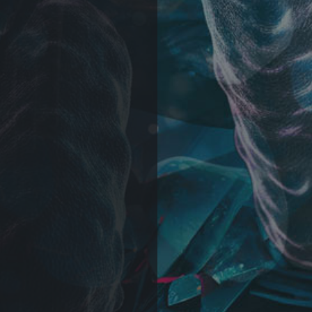
＋α／Cluster.