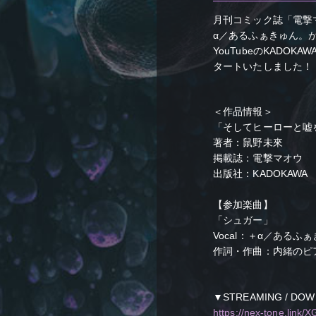
月刊コミック誌「電撃
α／あるふぁきゅん。
YouTubeのKAD
タートいたしました！
＜作品情報＞
「そしてヒーローと嘘
著者：鼠野未來
掲載誌：電撃マオウ
出版社：KADOKAWA
【参加楽曲】
「シュガー」
Vocal：＋α／あるふ
作詞・作曲：内緒のピ
▼STREAMING / D
https://nex-tone.link