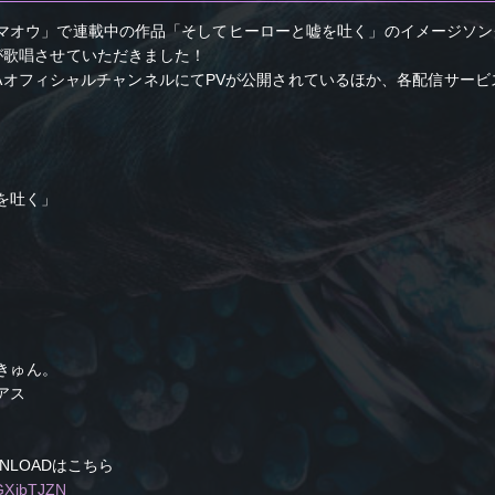
マオウ」で連載中の作品「そしてヒーローと嘘を吐く」のイメージソン
が歌唱させていただきました！
OKAWAオフィシャルチャンネルにてPVが公開されているほか、各配信サー
を吐く」
ぁきゅん。
アス
OWNLOADはこちら
/XGXjbTJZN