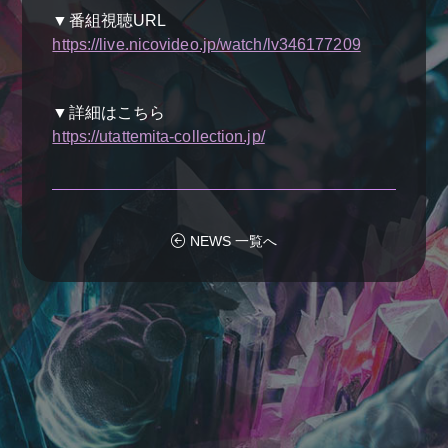
▼番組視聴URL
https://live.nicovideo.jp/watch/lv346177209
▼詳細はこちら
https://utattemita-collection.jp/
NEWS 一覧へ