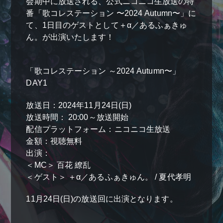
会期中に放送される、公式ニコニコ生放送の特
番「歌コレステーション 〜2024 Autumn〜」に
て、1日目のゲストとして＋α／あるふぁきゅ
ん。が出演いたします！
「歌コレステーション ～2024 Autumn〜」
＋α／Cluster.
DAY1
放送日：2024年11月24日(日)
放送時間： 20:00～放送開始
配信プラットフォーム：ニコニコ生放送
金額：視聴無料
出演：
＜MC＞ 百花 繚乱
＜ゲスト＞ ＋α／あるふぁきゅん。 / 夏代孝明
11月24日(日)の放送回に出演となります。