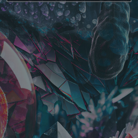
＋α／Cluster.