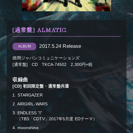
[通常盤] ALMATIC.
2017.5.24 Release
ALBUM
＋α／Cluster.
徳間ジャパンコミュニケーションズ
[通常盤] CD TKCA-74502 2,300円+税
収録曲
[CD] 初回限定盤・通常盤共通
1. STARGAZER
2. AIRGIRL-WARS
3. ENDLESS "I"
（TBS「CDTV」2017年5月度 EDテーマ）
4. moonshine