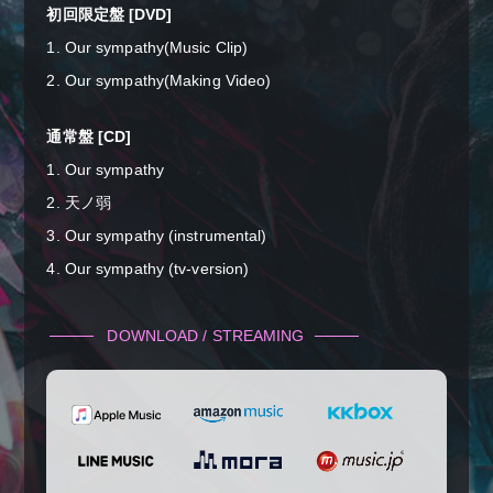
初回限定盤 [DVD]
1. Our sympathy(Music Clip)
2. Our sympathy(Making Video)
通常盤 [CD]
1. Our sympathy
2. 天ノ弱
3. Our sympathy (instrumental)
4. Our sympathy (tv-version)
DOWNLOAD / STREAMING