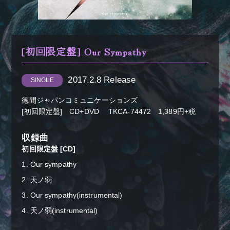
[初回限定盤] Our Sympathy
2017.2.8 Release
SINGLE
＋α／Cluster.
徳間ジャパンコミュニケーションズ
[初回限定盤] CD+DVD TKCA-74472 1,389円+税
収録曲
初回限定盤 [CD]
1. Our sympathy
2. 天ノ弱
3. Our sympathy(instrumental)
4. 天ノ弱(instrumental)