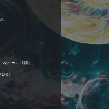
円+税
）
 2さつめ』主題歌）
主題歌）