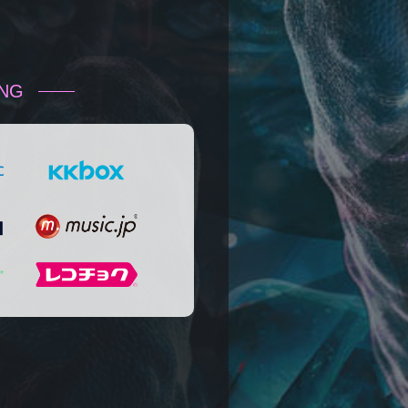
ING
＋α／Cluster.