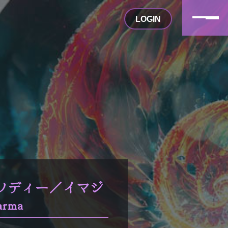
LOGIN
プソディー／イマジ
rma