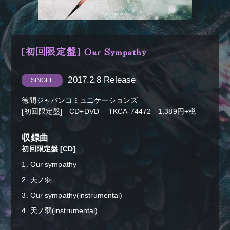
[初回限定盤] Our Sympathy
2017.2.8 Release
SINGLE
＋α／Cluster.
徳間ジャパンコミュニケーションズ
[初回限定盤] CD+DVD TKCA-74472 1,389円+税
収録曲
初回限定盤 [CD]
1. Our sympathy
2. 天ノ弱
3. Our sympathy(instrumental)
4. 天ノ弱(instrumental)