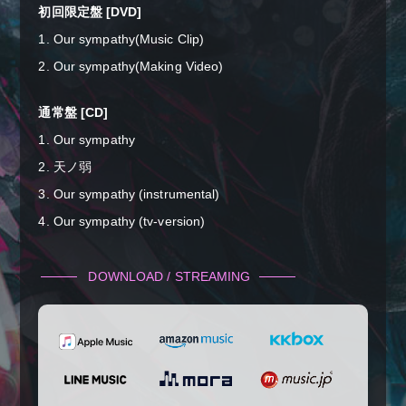
初回限定盤 [DVD]
1. Our sympathy(Music Clip)
2. Our sympathy(Making Video)
通常盤 [CD]
1. Our sympathy
2. 天ノ弱
3. Our sympathy (instrumental)
4. Our sympathy (tv-version)
DOWNLOAD / STREAMING