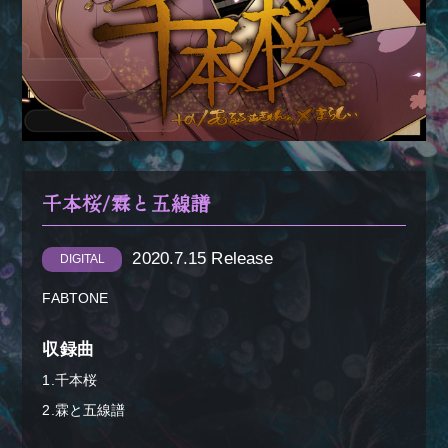
＋α／Cluster.
千本桜/霖と五線譜
2020.7.15 Release
DIGITAL
FABTONE
収録曲
1.千本桜
2.霖と五線譜