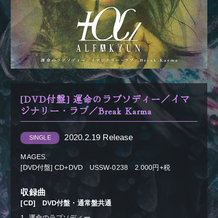
＋α／Cluster.
[DVD付盤] 運命のラプソディー／イマ
ジナリー・ラブ／Break Karma
2020.2.19 Release
SINGLE
MAGES.
[DVD付盤] CD+DVD USSW-0238 2.000円+税
収録曲
[CD] DVD付盤・通常盤共通
1. 運命のラプソディー